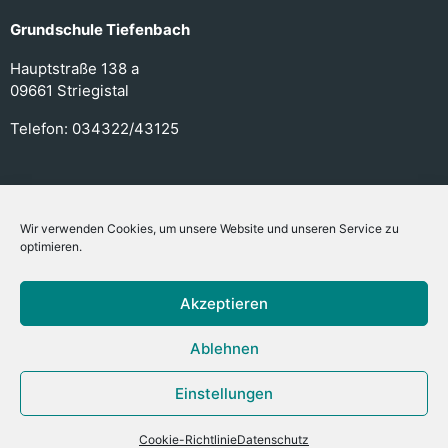
Grundschule Tiefenbach
Hauptstraße 138 a
09661 Striegistal
Telefon:
034322/43125
Links
Wir verwenden Cookies, um unsere Website und unseren Service zu
optimieren.
Kontakt
Datenschutz
Akzeptieren
Impressum
Ablehnen
Cookie-Richtlinie (EU)
Einstellungen
Cookie-Richtlinie
Datenschutz