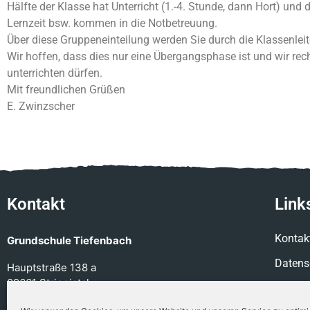
Hälfte der Klasse hat Unterricht (1.-4. Stunde, dann Hort) und 
Lernzeit bsw. kommen in die Notbetreuung.
Über diese Gruppeneinteilung werden Sie durch die Klassenleite
Wir hoffen, dass dies nur eine Übergangsphase ist und wir re
unterrichten dürfen.
Mit freundlichen Grüßen
E. Zwinzscher
Kontakt
Link
Kontak
Grundschule Tiefenbach
Datens
Hauptstraße 138 a
09661 Striegistal
Impre
Telefon:
034322/43125