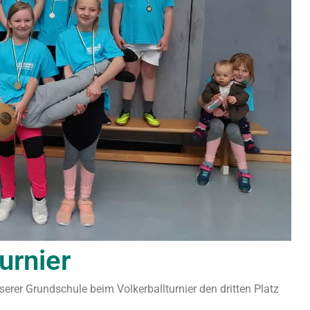
urnier
serer Grundschule beim Volkerballturnier den dritten Platz