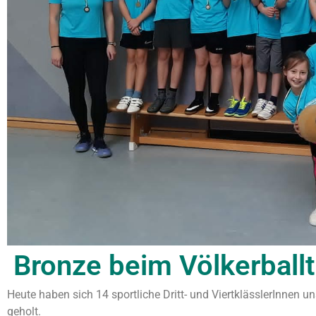
Bronze beim Völkerballt
Heute haben sich 14 sportliche Dritt- und ViertklässlerInnen un
geholt.